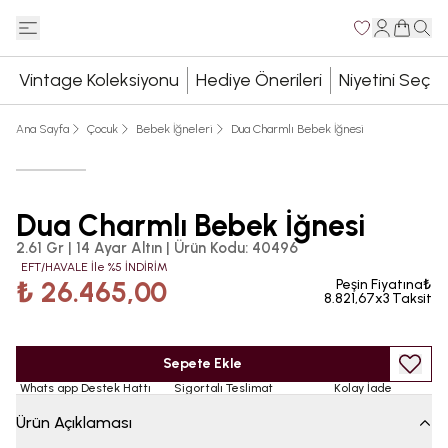
Vintage Koleksiyonu
Hediye Önerileri
Niyetini Seç
Ana Sayfa
Çocuk
Bebek İğneleri
Dua Charmlı Bebek İğnesi
Dua Charmlı Bebek İğnesi
2.61 Gr | 14 Ayar Altın
|
Ürün Kodu
:
40496
EFT/HAVALE İle %5 İNDİRİM
₺ 26.465,00
Peşin Fiyatına₺
8.821,67x3 Taksit
Sepete Ekle
Whats app Destek Hattı
Sigortalı Teslimat
Kolay İade
Ürün Açıklaması