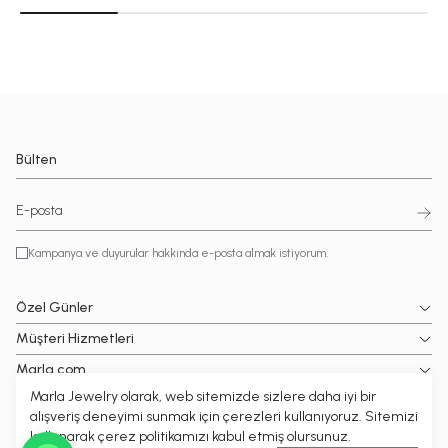
Bülten
Kampanya ve duyurular hakkında e-posta almak istiyorum.
Özel Günler
Müşteri Hizmetleri
Marla.com
Marla Jewelry olarak, web sitemizde sizlere daha iyi bir
Popüler Kategoriler
alışveriş deneyimi sunmak için çerezleri kullanıyoruz. Sitemizi
kullanarak çerez politikamızı kabul etmiş olursunuz.