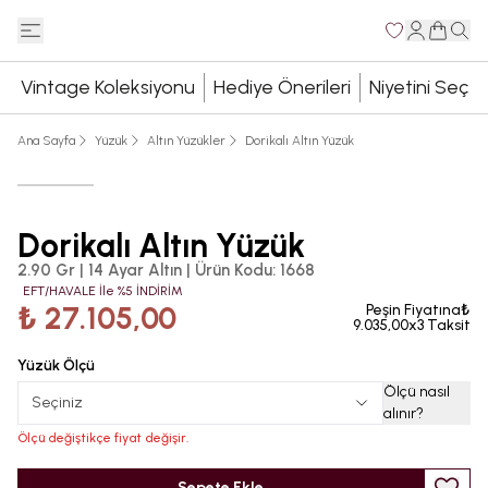
Vintage Koleksiyonu
Hediye Önerileri
Niyetini Seç
Ana Sayfa
Yüzük
Altın Yüzükler
Dorikalı Altın Yüzük
Dorikalı Altın Yüzük
2.90 Gr | 14 Ayar Altın
|
Ürün Kodu
:
1668
EFT/HAVALE İle %5 İNDİRİM
₺ 27.105,00
Peşin Fiyatına₺
9.035,00x3 Taksit
Yüzük Ölçü
Ölçü nasıl
Seçiniz
alınır
?
Ölçü değiştikçe fiyat değişir.
Sepete Ekle