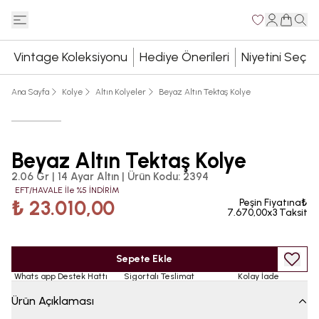
Vintage Koleksiyonu
Hediye Önerileri
Niyetini Seç
Ana Sayfa
Kolye
Altın Kolyeler
Beyaz Altın Tektaş Kolye
Beyaz Altın Tektaş Kolye
2.06 Gr | 14 Ayar Altın
|
Ürün Kodu
:
2394
EFT/HAVALE İle %5 İNDİRİM
₺ 23.010,00
Peşin Fiyatına₺
7.670,00x3 Taksit
Sepete Ekle
Whats app Destek Hattı
Sigortalı Teslimat
Kolay İade
Ürün Açıklaması