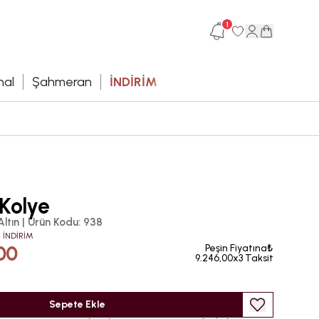
1
hal
Şahmeran
İNDİRİM
Kolye
Altın
|
Ürün Kodu
:
938
 İNDİRİM
00
Peşin Fiyatına₺
9.246,00x3 Taksit
Sepete Ekle