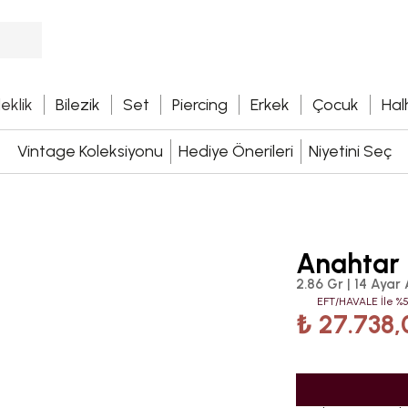
leklik
Bilezik
Set
Piercing
Erkek
Çocuk
Hal
Vintage Koleksiyonu
Hediye Önerileri
Niyetini Seç
Anahtar 
2.86 Gr | 14 Ayar 
EFT/HAVALE İle %5
₺ 27.738,