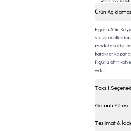
Whats app Destek 
Ürün Açıklamas
Figürlü Altın Kol
ve sembollerden 
modellerini bir ar
karakter kazandı
Figürlü altın kol
edilir.
Taksit Seçenek
Garanti Süresi
Teslimat & İad