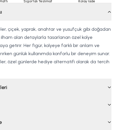
Hattı
Sigortalı Teslimat
Kolay İade
ı
yeler, çiçek, yaprak, anahtar ve yusufçuk gibi doğadan
ilham alan detaylarla tasarlanan özel kolye
aya getirir. Her figür, kolyeye farklı bir anlam ve
rırken günlük kullanımda konforlu bir deneyim sunar.
yeler, özel günlerde hediye alternatifi olarak da tercih
leri
e