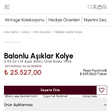
Vintage Koleksiyonu
Hediye Önerileri
Niyetini Seç
Ana Sayfa
Kolye
Altın Kolyeler
Balonlu Aşıklar Kolye
Balonlu Aşıklar Kolye
2.43 Gr | 14 Ayar Altın
|
Ürün Kodu
:
1436
EFT/HAVALE İle %5 İNDİRİM
₺ 25.527,00
Peşin Fiyatına₺
8.509,00x3 Taksit
Sepete Ekle
Whats app Destek Hattı
Sigortalı Teslimat
Kolay İade
Ürün Açıklaması