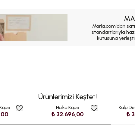
MA
Marla.com'dan satı
standartlarıyla haz
kutusuna yerleşti
Ürünlerimizi Keşfet!
 Küpe
Halka Küpe
Kalp De
,00
₺ 32.696,00
₺ 