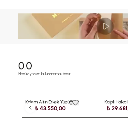
0.0
Henüz yorum bulunmamaktadır
Kalem Altın Erkek Yüzüğü
Kalpli Halka
₺ 43.550,00
₺ 29.681