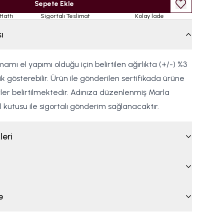
Sepete Ekle
Hattı
Sigortalı Teslimat
Kolay İade
ı
amı el yapımı olduğu için belirtilen ağırlıkta (+/-) %3
ik gösterebilir. Ürün ile gönderilen sertifikada ürüne
ler belirtilmektedir. Adınıza düzenlenmiş Marla
el kutusu ile sigortalı gönderim sağlanacaktır.
leri
e