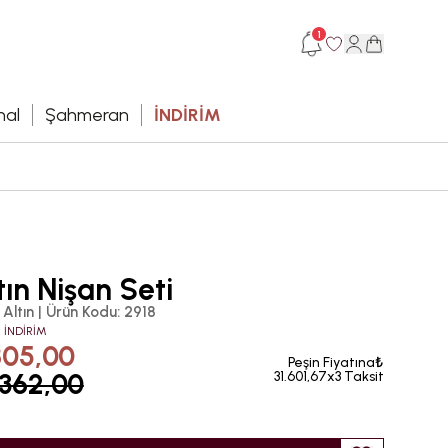
1
hal
Şahmeran
İNDİRİM
ın Nişan Seti
 Altın
|
Ürün Kodu
:
2918
 İNDİRİM
805,00
Peşin Fiyatına₺
.362,00
31.601,67x3 Taksit