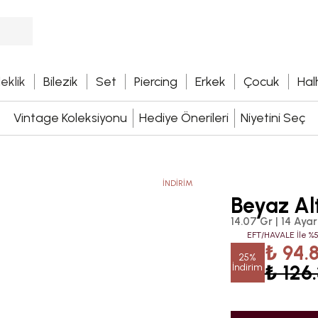
leklik
Bilezik
Set
Piercing
Erkek
Çocuk
Hal
Vintage Koleksiyonu
Hediye Önerileri
Niyetini Seç
İNDİRİM
Beyaz Alt
14.07 Gr | 14 Ayar
EFT/HAVALE İle %5
₺ 94.
25%
₺ 126
İndirim