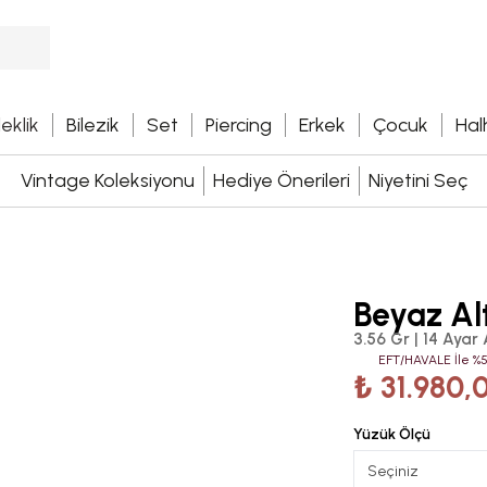
leklik
Bilezik
Set
Piercing
Erkek
Çocuk
Hal
Vintage Koleksiyonu
Hediye Önerileri
Niyetini Seç
Beyaz Al
3.56 Gr | 14 Ayar 
EFT/HAVALE İle %5
₺ 31.980,
Yüzük Ölçü
Seçiniz