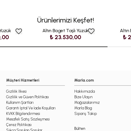
Ürünlerimizi Keşfet!
 Yüzük
Altın Baget Taşlı Yüzük
Altın
0,00
₺ 23.530,00
₺ 
Müşteri Hizmetleri
Marla.com
Gizlilik İlkesi
Hakkımızda
Gizlilik ve Güven Politikası
Bize Ulaşın
Kullanım Şartları
Mağazalarımız
Garanti İptal Ve İade Koşulları
Marla Blog
KVKK Bilgilendirmesi
Sipariş Takip
Mesafeli Satış Sözleşmesi
Çerez Politikası
Bülten
Sıkça Sorulan Sorular