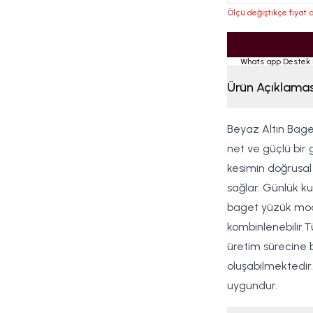
Ölçü değiştikçe fiyat d
Whats app Destek 
Ürün Açıklamas
Beyaz Altın Baget
net ve güçlü bir
kesimin doğrusal y
sağlar. Günlük ku
baget yüzük model
kombinlenebilir.Tü
üretim sürecine b
oluşabilmektedir. 
uygundur.