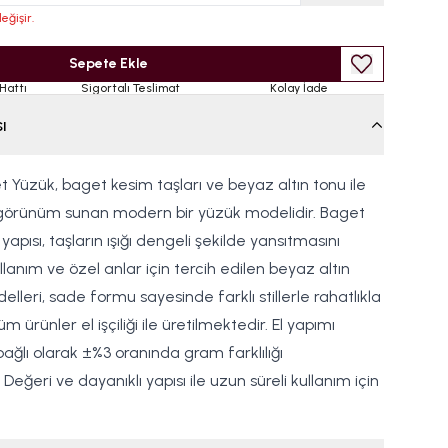
eğişir.
Sepete Ekle
Hattı
Sigortalı Teslimat
Kolay İade
ı
 Yüzük, baget kesim taşları ve beyaz altın tonu ile
 görünüm sunan modern bir yüzük modelidir. Baget
apısı, taşların ışığı dengeli şekilde yansıtmasını
llanım ve özel anlar için tercih edilen beyaz altın
leri, sade formu sayesinde farklı stillerle rahatlıkla
m ürünler el işçiliği ile üretilmektedir. El yapımı
ağlı olarak ±%3 oranında gram farklılığı
Değeri ve dayanıklı yapısı ile uzun süreli kullanım için