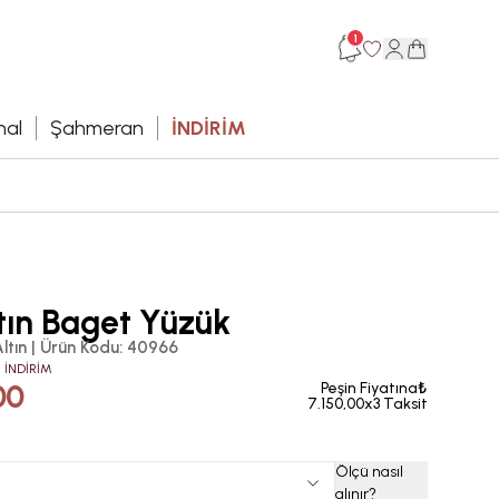
1
hal
Şahmeran
İNDİRİM
tın Baget Yüzük
ltın
|
Ürün Kodu
:
40966
 İNDİRİM
00
Peşin Fiyatına₺
7.150,00x3 Taksit
Ölçü nasıl
alınır
?