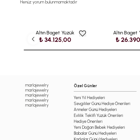
Henüz yorum bulunmamaktadır
Altın Baget Yüzük
Altın Baget
₺ 34.125,00
₺ 26.39
marlajewelry
Özel Günler
marlajewelry
marlajewelry
Yeni Yıl Hediyeleri
marlajewelry
Sevgililer Günü Hediye Önerileri
marlajewelry
Anneler Günü Hediyeleri
Evlilik Teklifi Yüzük Önerileri
Hediye Önerileri
Yeni Doğan Bebek Hediyeleri
Babalar Günü Hediyeleri
Kadınlar Günü Hediyeleri