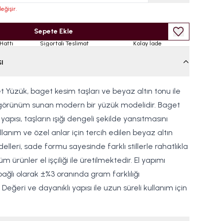
eğişir.
Sepete Ekle
Hattı
Sigortalı Teslimat
Kolay İade
ı
 Yüzük, baget kesim taşları ve beyaz altın tonu ile
 görünüm sunan modern bir yüzük modelidir. Baget
apısı, taşların ışığı dengeli şekilde yansıtmasını
llanım ve özel anlar için tercih edilen beyaz altın
leri, sade formu sayesinde farklı stillerle rahatlıkla
m ürünler el işçiliği ile üretilmektedir. El yapımı
ağlı olarak ±%3 oranında gram farklılığı
Değeri ve dayanıklı yapısı ile uzun süreli kullanım için