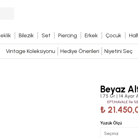
leklik
Bilezik
Set
Piercing
Erkek
Çocuk
Hal
Vintage Koleksiyonu
Hediye Önerileri
Niyetini Seç
Beyaz Al
1.75 Gr | 14 Ayar A
EFT/HAVALE İle %5
₺ 21.450,
Yüzük Ölçü
Seçiniz