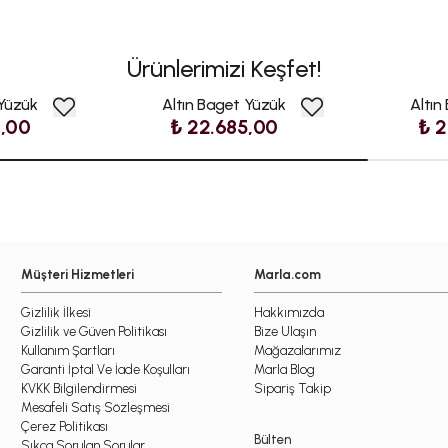
Ürünlerimizi Keşfet!
 Yüzük
Altın Baget Yüzük
Altın
0,00
₺ 22.685,00
₺ 2
Müşteri Hizmetleri
Marla.com
Gizlilik İlkesi
Hakkımızda
Gizlilik ve Güven Politikası
Bize Ulaşın
Kullanım Şartları
Mağazalarımız
Garanti İptal Ve İade Koşulları
Marla Blog
KVKK Bilgilendirmesi
Sipariş Takip
Mesafeli Satış Sözleşmesi
Çerez Politikası
Bülten
Sıkça Sorulan Sorular