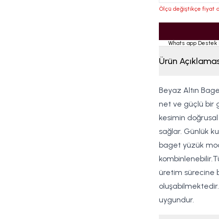
Ölçü değiştikçe fiyat d
Whats app Destek 
Ürün Açıklamas
Beyaz Altın Baget
net ve güçlü bir
kesimin doğrusal y
sağlar. Günlük ku
baget yüzük model
kombinlenebilir.Tü
üretim sürecine b
oluşabilmektedir. 
uygundur.