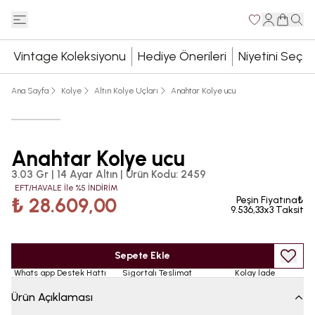
Vintage Koleksiyonu
Hediye Önerileri
Niyetini Seç
Ana Sayfa
Kolye
Altın Kolye Uçları
Anahtar Kolye ucu
Anahtar Kolye ucu
3.03 Gr | 14 Ayar Altın
|
Ürün Kodu
:
2459
EFT/HAVALE İle %5 İNDİRİM
₺ 28.609,00
Peşin Fiyatına₺
9.536,33x3 Taksit
Sepete Ekle
Whats app Destek Hattı
Sigortalı Teslimat
Kolay İade
Ürün Açıklaması