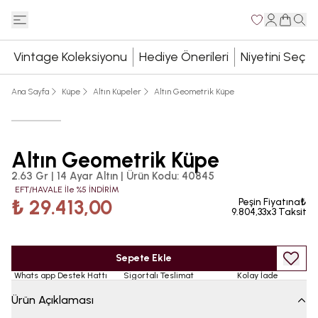
Vintage Koleksiyonu
Hediye Önerileri
Niyetini Seç
Ana Sayfa
Küpe
Altın Küpeler
Altın Geometrik Küpe
Altın Geometrik Küpe
2.63 Gr | 14 Ayar Altın
|
Ürün Kodu
:
40845
EFT/HAVALE İle %5 İNDİRİM
₺ 29.413,00
Peşin Fiyatına₺
9.804,33x3 Taksit
Sepete Ekle
Whats app Destek Hattı
Sigortalı Teslimat
Kolay İade
Ürün Açıklaması