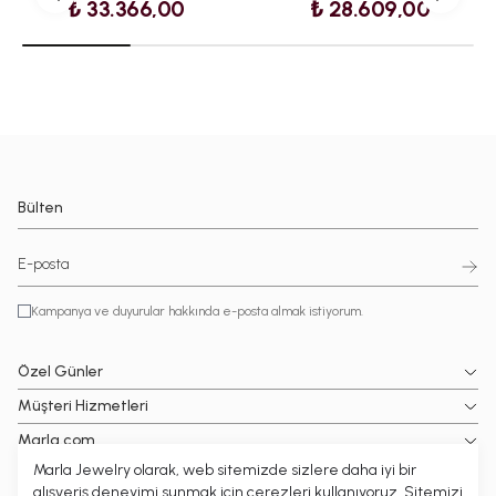
₺ 33.366,00
₺ 28.609,00
Bülten
Kampanya ve duyurular hakkında e-posta almak istiyorum.
Özel Günler
Müşteri Hizmetleri
Marla.com
Marla Jewelry olarak, web sitemizde sizlere daha iyi bir
Popüler Kategoriler
alışveriş deneyimi sunmak için çerezleri kullanıyoruz. Sitemizi