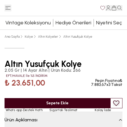
Vintage Koleksiyonu
Hediye Önerileri
Niyetini Seç
Ana Sayfa
Kolye
Altın Kolyeler
Altın Yusufçuk Kolye
Altın Yusufçuk Kolye
2.05 Gr | 14 Ayar Altın
|
Ürün Kodu
:
266
EFT/HAVALE İle %5 İNDİRİM
₺ 23.651,00
Peşin Fiyatına₺
7.883,67x3 Taksit
Sepete Ekle
Whats app Destek Hattı
Sigortalı Teslimat
Kolay İade
Ürün Açıklaması