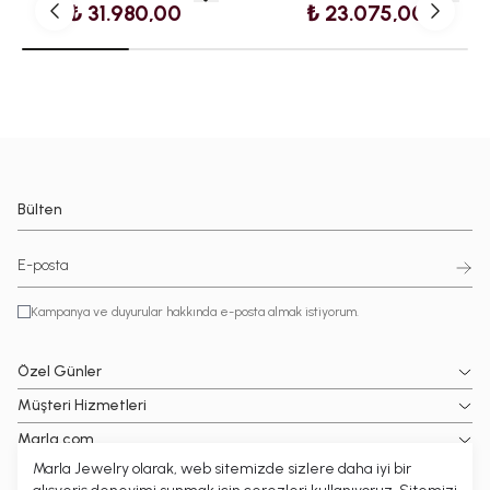
₺ 31.980,00
₺ 23.075,00
Bülten
Kampanya ve duyurular hakkında e-posta almak istiyorum.
Özel Günler
Müşteri Hizmetleri
Marla.com
Marla Jewelry olarak, web sitemizde sizlere daha iyi bir
Popüler Kategoriler