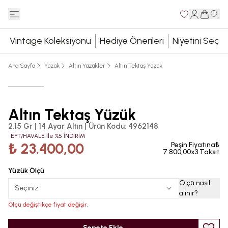
Vintage Koleksiyonu
Hediye Önerileri
Niyetini Seç
Ana Sayfa
Yüzük
Altın Yüzükler
Altın Tektaş Yüzük
Altın Tektaş Yüzük
2.15 Gr | 14 Ayar Altın
|
Ürün Kodu
:
4962148
EFT/HAVALE İle %5 İNDİRİM
₺ 23.400,00
Peşin Fiyatına₺
7.800,00x3 Taksit
Yüzük Ölçü
Ölçü nasıl
Seçiniz
alınır
?
Ölçü değiştikçe fiyat değişir.
Sepete Ekle