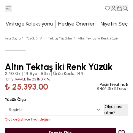
Vintage Koleksiyonu
Hediye Önerileri
Niyetini Seç
Ana Sayfa
Yüzük
Altın Tektaş Yüzükler
Altın Tektaş İki Renk Yüzük
Altın Tektaş İki Renk Yüzük
2.40 Gr | 14 Ayar Altın
|
Ürün Kodu
:
144
EFT/HAVALE İle %5 İNDİRİM
₺ 25.393,00
Peşin Fiyatına₺
8.464,33x3 Taksit
Yüzük Ölçü
Ölçü nasıl
Seçiniz
alınır
?
Ölçü değiştikçe fiyat değişir.
Sepete Ekle