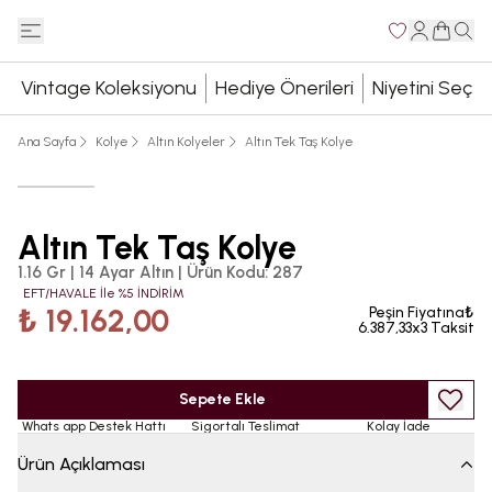
Vintage Koleksiyonu
Hediye Önerileri
Niyetini Seç
Ana Sayfa
Kolye
Altın Kolyeler
Altın Tek Taş Kolye
Altın Tek Taş Kolye
1.16 Gr | 14 Ayar Altın
|
Ürün Kodu
:
287
EFT/HAVALE İle %5 İNDİRİM
₺ 19.162,00
Peşin Fiyatına₺
6.387,33x3 Taksit
Sepete Ekle
Whats app Destek Hattı
Sigortalı Teslimat
Kolay İade
Ürün Açıklaması