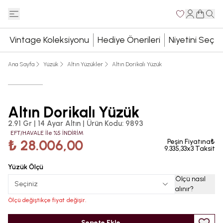
Vintage Koleksiyonu
Hediye Önerileri
Niyetini Seç
Ana Sayfa
Yüzük
Altın Yüzükler
Altın Dorikalı Yüzük
Altın Dorikalı Yüzük
2.91 Gr | 14 Ayar Altın
|
Ürün Kodu
:
9893
EFT/HAVALE İle %5 İNDİRİM
₺ 28.006,00
Peşin Fiyatına₺
9.335,33x3 Taksit
Yüzük Ölçü
Ölçü nasıl
Seçiniz
alınır
?
Ölçü değiştikçe fiyat değişir.
Sepete Ekle