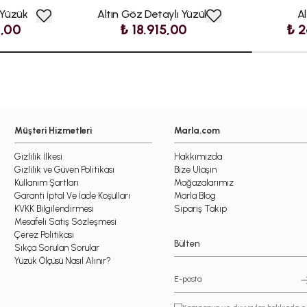
 Yüzük
Altın Göz Detaylı Yüzük
Al
0,00
₺ 18.915,00
₺ 2
Müşteri Hizmetleri
Marla.com
Gizlilik İlkesi
Hakkımızda
Gizlilik ve Güven Politikası
Bize Ulaşın
Kullanım Şartları
Mağazalarımız
Garanti İptal Ve İade Koşulları
Marla Blog
KVKK Bilgilendirmesi
Sipariş Takip
Mesafeli Satış Sözleşmesi
Çerez Politikası
Bülten
Sıkça Sorulan Sorular
Yüzük Ölçüsü Nasıl Alınır?