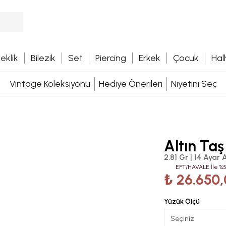
leklik
Bilezik
Set
Piercing
Erkek
Çocuk
Hal
Vintage Koleksiyonu
Hediye Önerileri
Niyetini Seç
Altın Taş
2.81 Gr | 14 Ayar A
EFT/HAVALE İle %5
₺ 26.650
Yüzük Ölçü
Seçiniz