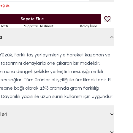
eğişir.
Sepete Ekle
Hattı
Sigortalı Teslimat
Kolay İade
ı
 Yüzük, farklı taş yerleşimleriyle hareket kazanan ve
k tasarımını detaylarla öne çıkaran bir modeldir.
muna dengeli şekilde yerleştirilmesi, ışığın etkili
ı sağlar. Tüm ürünler el işçiliği ile üretilmektedir. El
ecine bağlı olarak ±%3 oranında gram farklılığı
Dayanıklı yapısı ile uzun süreli kullanım için uygundur.
leri