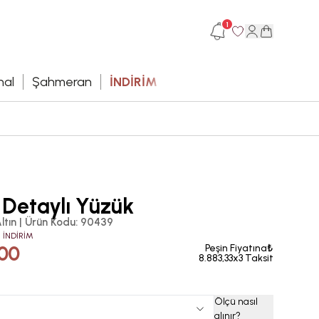
1
hal
Şahmeran
İNDİRİM
 Detaylı Yüzük
ltın
|
Ürün Kodu
:
90439
 İNDİRİM
,00
Peşin Fiyatına₺
8.883,33x3 Taksit
Ölçü nasıl
alınır
?