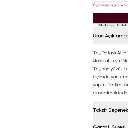
Ölçü değiştikçe fiyat d
Whats app Destek 
Ürün Açıklamas
Taş Detaylı Altın
klasik altın yüzü
Taşların yüzük for
biçimde yansımasın
yapımı üretim sür
oluşabilmektedir. 
Taksit Seçenek
Garanti Süresi