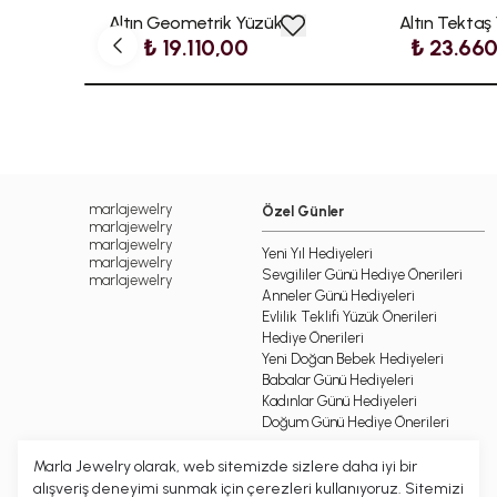
Altın Geometrik Yüzük
Altın Tektaş
₺ 19.110,00
₺ 23.66
marlajewelry
Özel Günler
marlajewelry
marlajewelry
Yeni Yıl Hediyeleri
marlajewelry
Sevgililer Günü Hediye Önerileri
marlajewelry
Anneler Günü Hediyeleri
Evlilik Teklifi Yüzük Önerileri
Hediye Önerileri
Yeni Doğan Bebek Hediyeleri
Babalar Günü Hediyeleri
Kadınlar Günü Hediyeleri
Doğum Günü Hediye Önerileri
Marla Jewelry olarak, web sitemizde sizlere daha iyi bir
alışveriş deneyimi sunmak için çerezleri kullanıyoruz. Sitemizi