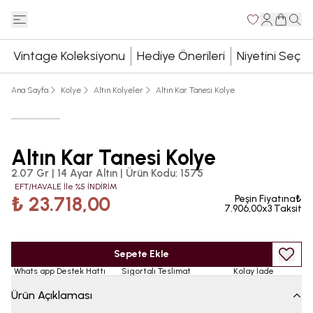
Vintage Koleksiyonu
Hediye Önerileri
Niyetini Seç
Ana Sayfa
Kolye
Altın Kolyeler
Altın Kar Tanesi Kolye
Altın Kar Tanesi Kolye
2.07 Gr | 14 Ayar Altın
|
Ürün Kodu
:
1575
EFT/HAVALE İle %5 İNDİRİM
₺ 23.718,00
Peşin Fiyatına₺
7.906,00x3 Taksit
Sepete Ekle
Whats app Destek Hattı
Sigortalı Teslimat
Kolay İade
Ürün Açıklaması