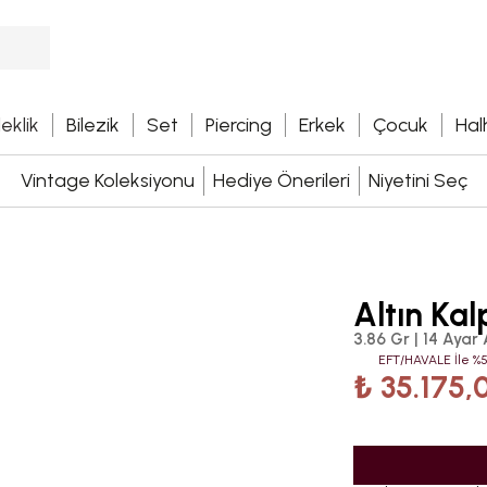
leklik
Bilezik
Set
Piercing
Erkek
Çocuk
Hal
Vintage Koleksiyonu
Hediye Önerileri
Niyetini Seç
Altın Kal
3.86 Gr | 14 Ayar 
EFT/HAVALE İle %5
₺ 35.175,