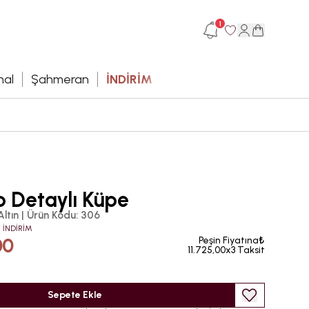
1
hal
Şahmeran
İNDİRİM
p Detaylı Küpe
Altın
|
Ürün Kodu
:
306
 İNDİRİM
00
Peşin Fiyatına₺
11.725,00x3 Taksit
Sepete Ekle