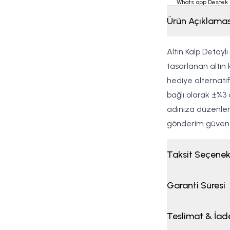
Whats app Destek 
Ürün Açıklamas
Altın Kalp Detayl
tasarlanan altın
hediye alternatifi
bağlı olarak ±%3 
adınıza düzenlenm
gönderim güvence
Taksit Seçenek
Garanti Süresi
Teslimat & İad