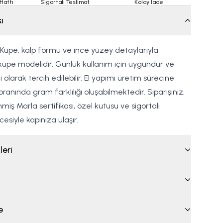
Hattı
Sigortalı Teslimat
Kolay İade
ı
ı Küpe, kalp formu ve ince yüzey detaylarıyla
 küpe modelidir. Günlük kullanım için uygundur ve
 olarak tercih edilebilir. El yapımı üretim sürecine
oranında gram farklılığı oluşabilmektedir. Siparişiniz,
iş Marla sertifikası, özel kutusu ve sigortalı
siyle kapınıza ulaşır.
leri
e