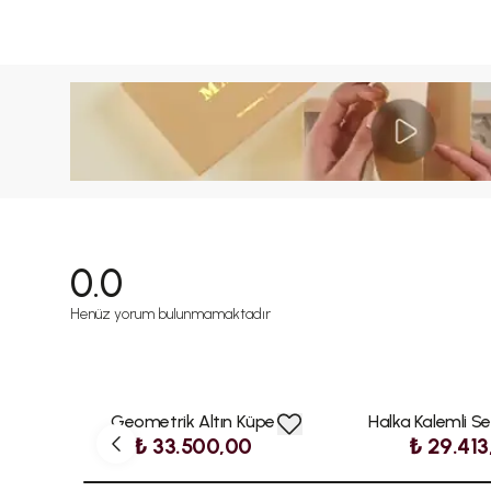
0.0
Henüz yorum bulunmamaktadır
Geometrik Altın Küpe
Halka Kalemli S
₺ 33.500,00
₺ 29.413