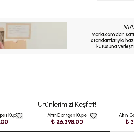
MA
Marla.com'dan satı
standartlarıyla haz
kutusuna yerleşti
Ürünlerimizi Keşfet!
epet Küpe
Altın Dörtgen Küpe
Altın 
,00
₺ 26.398,00
₺ 3