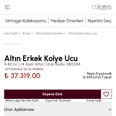
Vintage Koleksiyonu
Hediye Önerileri
Niyetini Seç
Ana Sayfa
Erkek
Altın Erkek Kolyeleri
Altın Erkek Kolye Ucu
Altın Erkek Kolye Ucu
4.42 Gr | 14 Ayar Altın
|
Ürün Kodu
:
280554
EFT/HAVALE İle %5 İNDİRİM
₺ 37.319,00
Peşin Fiyatına₺
12.439,67x3 Taksit
Sepete Ekle
Whats app Destek Hattı
Sigortalı Teslimat
Kolay İade
Ürün Açıklaması