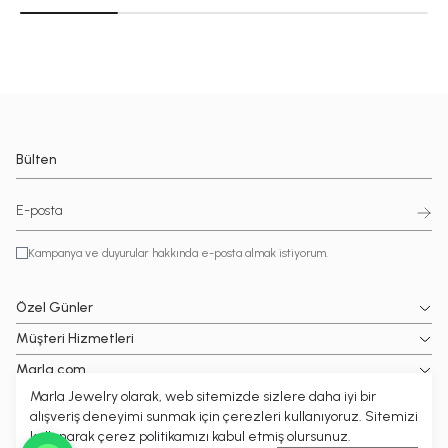
Bülten
Kampanya ve duyurular hakkında e-posta almak istiyorum.
Özel Günler
Müşteri Hizmetleri
Marla.com
Marla Jewelry olarak, web sitemizde sizlere daha iyi bir
Popüler Kategoriler
alışveriş deneyimi sunmak için çerezleri kullanıyoruz. Sitemizi
kullanarak çerez politikamızı kabul etmiş olursunuz.