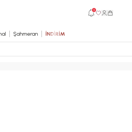
1
hal
Şahmeran
İNDİRİM