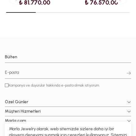
₺ 81.770,00
₺ 76.570,00
Bülten
Kampanya ve duyurular hakkında e-posta almak istiyorum.
Özel Günler
Müşteri Hizmetleri
Marla.com
Marla Jewelry olarak, web sitemizde sizlere daha iyi bir
Popüler Kategoriler
alışveriş deneyimi sunmak için çerezleri kullanıyoruz. Sitemizi