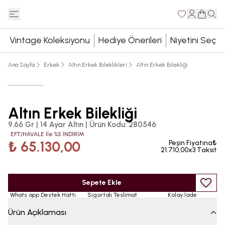
Vintage Koleksiyonu
Hediye Önerileri
Niyetini Seç
Ana Sayfa
Erkek
Altın Erkek Bileklikleri
Altın Erkek Bilekliği
Altın Erkek Bilekliği
9.66 Gr | 14 Ayar Altın
|
Ürün Kodu
:
280546
EFT/HAVALE İle %5 İNDİRİM
₺ 65.130,00
Peşin Fiyatına₺
21.710,00x3 Taksit
Sepete Ekle
Whats app Destek Hattı
Sigortalı Teslimat
Kolay İade
Ürün Açıklaması