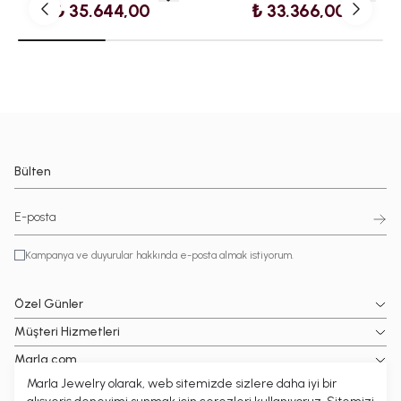
₺ 35.644,00
₺ 33.366,00
Bülten
Kampanya ve duyurular hakkında e-posta almak istiyorum.
Özel Günler
Müşteri Hizmetleri
Marla.com
Marla Jewelry olarak, web sitemizde sizlere daha iyi bir
Popüler Kategoriler