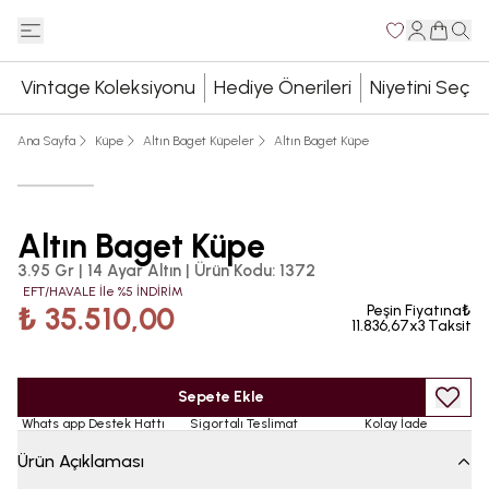
Vintage Koleksiyonu
Hediye Önerileri
Niyetini Seç
Ana Sayfa
Küpe
Altın Baget Küpeler
Altın Baget Küpe
Altın Baget Küpe
3.95 Gr | 14 Ayar Altın
|
Ürün Kodu
:
1372
EFT/HAVALE İle %5 İNDİRİM
₺ 35.510,00
Peşin Fiyatına₺
11.836,67x3 Taksit
Sepete Ekle
Whats app Destek Hattı
Sigortalı Teslimat
Kolay İade
Ürün Açıklaması