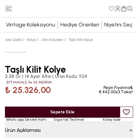
Vintage Koleksiyonu
Hediye Önerileri
Niyetini Seç
Ana Sayfa
Kolye
Altın Kolyeler
Taşlı Kilit Kolye
Taşlı Kilit Kolye
2.38 Gr | 14 Ayar Altın
|
Ürün Kodu
:
924
EFT/HAVALE İle %5 İNDİRİM
₺ 25.326,00
Peşin Fiyatına₺
8.442,00x3 Taksit
Sepete Ekle
Whats app Destek Hattı
Sigortalı Teslimat
Kolay İade
Ürün Açıklaması