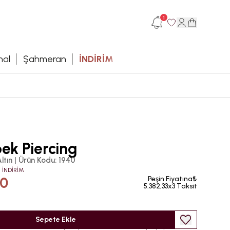
1
hal
Şahmeran
İNDİRİM
ek Piercing
ltın
|
Ürün Kodu
:
1940
 İNDİRİM
00
Peşin Fiyatına₺
5.382,33x3 Taksit
Sepete Ekle