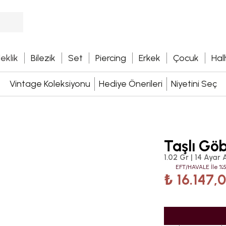
leklik
Bilezik
Set
Piercing
Erkek
Çocuk
Hal
Vintage Koleksiyonu
Hediye Önerileri
Niyetini Seç
Taşlı Göb
1.02 Gr | 14 Ayar A
EFT/HAVALE İle %5
₺ 16.147,