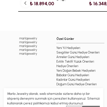
₺ 18.894,00
₺ 16.348
marlajewelry
Özel Günler
marlajewelry
marlajewelry
Yeni Yıl Hediyeleri
marlajewelry
Sevgililer Günü Hediye Önerileri
marlajewelry
Anneler Günü Hediyeleri
Evlilik Teklifi Yüzük Önerileri
Hediye Önerileri
Yeni Doğan Bebek Hediyeleri
Babalar Günü Hediyeleri
Kadınlar Günü Hediyeleri
Doğum Günü Hediye Önerileri
Marla Jewelry olarak, web sitemizde sizlere daha iyi bir
alışveriş deneyimi sunmak için çerezleri kullanıyoruz. Sitemizi
kullanarak çerez politikamızı kabul etmiş olursunuz.