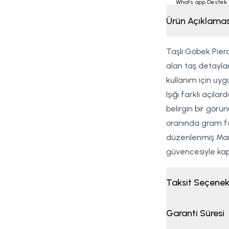
Whats app Destek 
Ürün Açıklamas
Taşlı Göbek Pier
alan taş detaylar
kullanım için uyg
Işığı farklı açıla
belirgin bir görü
oranında gram far
düzenlenmiş Marla
güvencesiyle kapı
Taksit Seçenek
Garanti Süresi