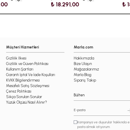
,00
₺ 18.291,00
₺ 
Müşteri Hizmetleri
Marla.com
Gizlilik İlkesi
Hakkımızda
Gizlilik ve Güven Politikası
Bize Ulaşın
Kullanım Şartları
Mağazalarımız
Garanti İptal Ve İade Koşulları
Marla Blog
KVKK Bilgilendirmesi
Sipariş Takip
Mesafeli Satış Sözleşmesi
Çerez Politikası
Bülten
Sıkça Sorulan Sorular
Yüzük Ölçüsü Nasıl Alınır?
Kampanya ve duyurular hakkında e
posta almak istiyorum.