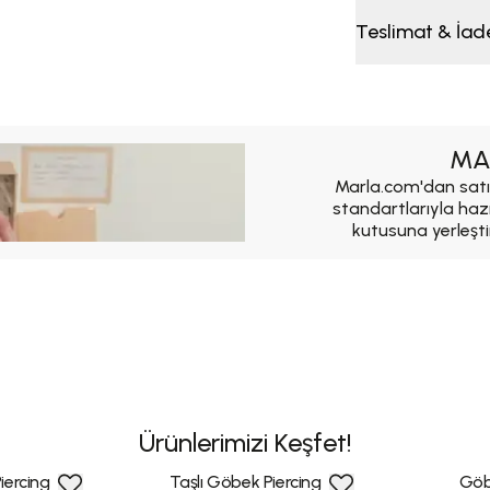
Teslimat & İad
MA
Marla.com'dan satı
standartlarıyla haz
kutusuna yerleşti
Ürünlerimizi Keşfet!
iercing
Taşlı Göbek Piercing
Göb