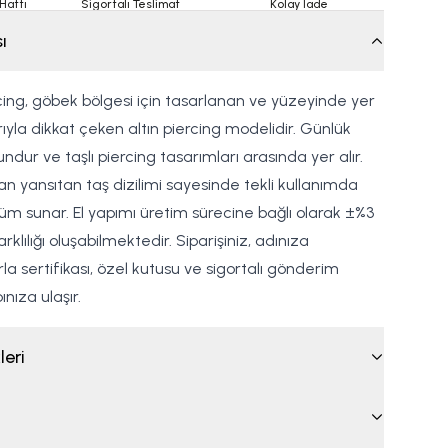
Hattı
Sigortalı Teslimat
Kolay İade
ı
cing, göbek bölgesi için tasarlanan ve yüzeyinde yer
ıyla dikkat çeken altın piercing modelidir. Günlük
undur ve taşlı piercing tasarımları arasında yer alır.
rdan yansıtan taş dizilimi sayesinde tekli kullanımda
nüm sunar. El yapımı üretim sürecine bağlı olarak ±%3
klılığı oluşabilmektedir. Siparişiniz, adınıza
 sertifikası, özel kutusu ve sigortalı gönderim
nıza ulaşır.
leri