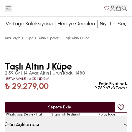
Vintage Koleksiyonu
Hediye Önerileri
Niyetini Seç
Ana Sayfa
Küpe
Altın Küpeler
Taşlı Altın J Küpe
Taşlı Altın J Küpe
2.59 Gr | 14 Ayar Altın
|
Ürün Kodu
:
1480
EFT/HAVALE İle %5 İNDİRİM
₺ 29.279,00
Peşin Fiyatına₺
9.759,67x3 Taksit
Sepete Ekle
Whats app Destek Hattı
Sigortalı Teslimat
Kolay İade
Ürün Açıklaması