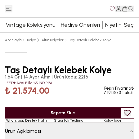
Vintage Koleksiyonu
Hediye Önerileri
Niyetini Seç
Ana Sayfa
Kolye
Altın Kolyeler
Taş Detaylı Kelebek Kolye
Taş Detaylı Kelebek Kolye
1.64 Gr | 14 Ayar Altın
|
Ürün Kodu
:
2216
EFT/HAVALE İle %5 İNDİRİM
₺ 21.574,00
Peşin Fiyatına₺
7.191,33x3 Taksit
Sepete Ekle
Whats app Destek Hattı
Sigortalı Teslimat
Kolay İade
Ürün Açıklaması