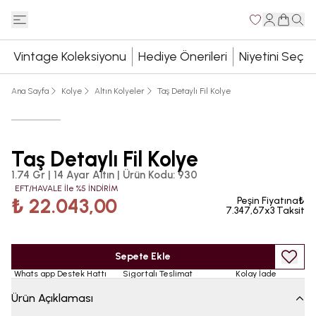
Vintage Koleksiyonu
Hediye Önerileri
Niyetini Seç
Ana Sayfa
Kolye
Altın Kolyeler
Taş Detaylı Fil Kolye
Taş Detaylı Fil Kolye
1.74 Gr | 14 Ayar Altın
|
Ürün Kodu
:
930
EFT/HAVALE İle %5 İNDİRİM
₺ 22.043,00
Peşin Fiyatına₺
7.347,67x3 Taksit
Sepete Ekle
Whats app Destek Hattı
Sigortalı Teslimat
Kolay İade
Ürün Açıklaması