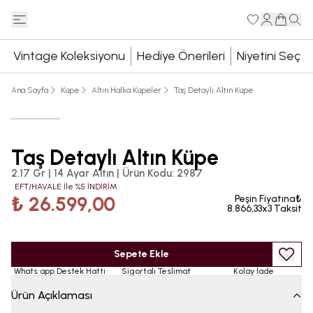
Vintage Koleksiyonu
Hediye Önerileri
Niyetini Seç
Ana Sayfa
Küpe
Altın Halka Küpeler
Taş Detaylı Altın Küpe
Taş Detaylı Altın Küpe
2.17 Gr | 14 Ayar Altın
|
Ürün Kodu
:
2987
EFT/HAVALE İle %5 İNDİRİM
₺ 26.599,00
Peşin Fiyatına₺
8.866,33x3 Taksit
Sepete Ekle
Whats app Destek Hattı
Sigortalı Teslimat
Kolay İade
Ürün Açıklaması