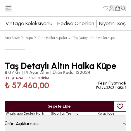
Vintage Koleksiyonu
Hediye Önerileri
Niyetini Seç
Ana Sayfa
Küpe
Altın Halka Küpeler
Taş Detaylı Altın Halka Küpe
Taş Detaylı Altın Halka Küpe
8.07 Gr | 14 Ayar Altın
|
Ürün Kodu
:
132024
EFT/HAVALE İle %5 İNDİRİM
₺ 57.460,00
Peşin Fiyatına₺
19.153,33x3 Taksit
Sepete Ekle
Whats app Destek Hattı
Sigortalı Teslimat
Kolay İade
Ürün Açıklaması