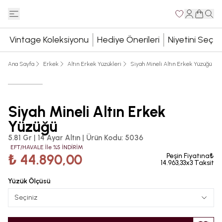
Vintage Koleksiyonu
Hediye Önerileri
Niyetini Seç
Ana Sayfa
Erkek
Altın Erkek Yüzükleri
Siyah Mineli Altın Erkek Yüzüğü
Siyah Mineli Altın Erkek
Yüzüğü
5.81 Gr | 14 Ayar Altın
|
Ürün Kodu
:
5036
EFT/HAVALE İle %5 İNDİRİM
₺ 44.890,00
Peşin Fiyatına₺
14.963,33x3 Taksit
Yüzük Ölçüsü
Seçiniz