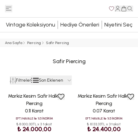
Vintage Koleksiyonu
Hediye Önerileri
Niyetini Seç
Ana Sayfa
Piercing
Safir Piercing
Safir Piercing
Son Eklenen
Filtreler
Markiz Kesim Safir Halka
Markiz Kesim Safir Halka
Piercing
Piercing
0.11 Karat
0.07 Karat
EFT/HAVALE İle %5 İNDİRİM
EFT/HAVALE İle %5 İNDİRİM
₺ 8.000,00TL x 3 taksit
₺ 8.133,33TL x 3 taksit
₺ 24.000,00
₺ 24.400,00