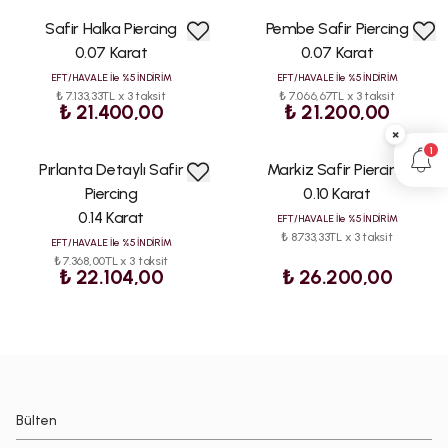
Safir Halka Piercing
Pembe Safir Piercing
0.07 Karat
0.07 Karat
EFT/HAVALE İle %5 İNDİRİM
EFT/HAVALE İle %5 İNDİRİM
₺ 7.133,33TL x 3 taksit
₺ 7.066,67TL x 3 taksit
₺ 21.400,00
₺ 21.200,00
×
1
Pırlanta Detaylı Safir
Markiz Safir Piercing
Piercing
0.10 Karat
0.14 Karat
EFT/HAVALE İle %5 İNDİRİM
₺ 8.733,33TL x 3 taksit
EFT/HAVALE İle %5 İNDİRİM
₺ 7.368,00TL x 3 taksit
₺ 22.104,00
₺ 26.200,00
Bülten