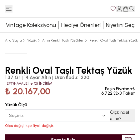
Vintage Koleksiyonu
Hediye Önerileri
Niyetini Seç
Ana Sayfa
Yüzük
Altın Renkli Taşlı Yüzükler
Renkli Oval Taşlı Tektaş Yüzük
Renkli Oval Taşlı Tektaş Yüzük
1.37 Gr | 14 Ayar Altın
|
Ürün Kodu
:
1220
EFT/HAVALE İle %5 İNDİRİM
₺ 20.167,00
Peşin Fiyatına₺
6.722,33x3 Taksit
Yüzük Ölçü
Ölçü nasıl
Seçiniz
alınır
?
Ölçü değiştikçe fiyat değişir.
Sepete Ekle