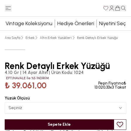
Vintage Koleksiyonu
Hediye Önerileri
Niyetini Seç
Ana Sayfa
Erkek
Altın Erkek Yüzükleri
Renk Detaylı Erkek Yüzüğü
Renk Detaylı Erkek Yüzüğü
4.10 Gr | 14 Ayar Altın
|
Ürün Kodu
:
1024
EFT/HAVALE İle %5 İNDİRİM
₺ 39.061,00
Peşin Fiyatına₺
13.020,33x3 Taksit
Yüzük Ölçüsü
Seçiniz
Sepete Ekle