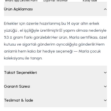
Whats app Destek Hattı
Sigortalı Teslimat
Kolay İade
Ürün Açıklaması
Erkekler için özenle hazırlanmış bu 14 ayar altın erkek
yüzüğü , el işçiliğiyle üretilmiştir.El yapımı olması nedeniyle
%3 ± gram farkı görülebilir.Her ürün, Marla sertifikası, özel
kutusu ve sigortalı gönderim ayrıcalığıyla gönderilir.Hem
anlamlı hem kalıcı bir hediye seçeneği — Marla çocuk
koleksiyonu ile tanışın.
Taksit Seçenekleri
Garanti Süresi
Teslimat & İade