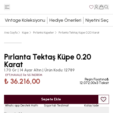
Vintage Koleksiyonu
Hediye Önerileri
Niyetini Seç
Ana Sayfa
Küpe
Pırlanta Küpeler
Pırlanta Tektaş Küpe 0.20 Karat
Pırlanta Tektaş Küpe 0.20
Karat
1.70 Gr | 14 Ayar Altın
|
Ürün Kodu
:
12789
EFT/HAVALE İle %5 İNDİRİM
₺ 36.216,00
Peşin Fiyatına₺
12.072,00x3 Taksit
Sepete Ekle
Whats app Destek Hattı
Sigortalı Teslimat
Kolay İade