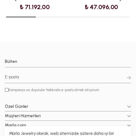
₺ 71.192,00
₺ 47.096,00
Bülten
Kampanya ve duyurular hakkında e-posta almak istiyorum.
Özel Günler
Müşteri Hizmetleri
Marla.com
Marla Jewelry olarak, web sitemizde sizlere daha iyi bir
Popüler Kategoriler