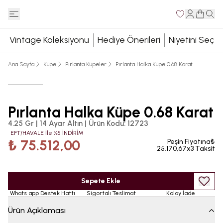
Vintage Koleksiyonu
Hediye Önerileri
Niyetini Seç
Ana Sayfa
Küpe
Pırlanta Küpeler
Pırlanta Halka Küpe 0.68 Karat
Pırlanta Halka Küpe 0.68 Karat
4.25 Gr | 14 Ayar Altın
|
Ürün Kodu
:
12723
EFT/HAVALE İle %5 İNDİRİM
₺ 75.512,00
Peşin Fiyatına₺
25.170,67x3 Taksit
Sepete Ekle
Whats app Destek Hattı
Sigortalı Teslimat
Kolay İade
Ürün Açıklaması