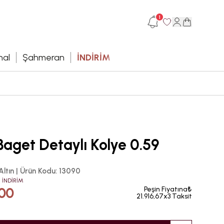
1
hal
Şahmeran
İNDİRİM
Baget Detaylı Kolye 0.59
Altın
|
Ürün Kodu
:
13090
 İNDİRİM
,00
Peşin Fiyatına₺
21.916,67x3 Taksit