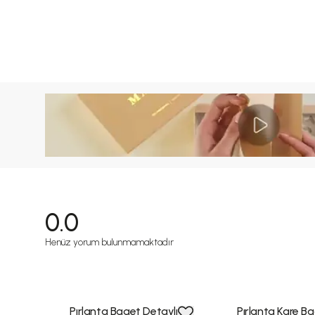
0.0
Henüz yorum bulunmamaktadır
Pırlanta Baget Detaylı
Pırlanta Kare B