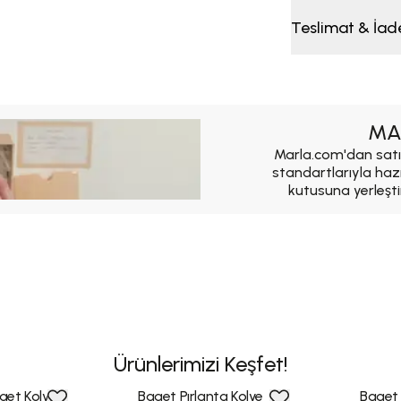
Teslimat & İad
MA
Marla.com'dan satı
standartlarıyla haz
kutusuna yerleşti
Ürünlerimizi Keşfet!
aget Kolye
Baget Pırlanta Kolye
Baget 