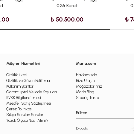
at
0.36 Karat
0
0,00
₺ 50.500,00
₺ 7
Müşteri Hizmetleri
Marla.com
Gizlilik İlkesi
Hakkımızda
Gizlilik ve Güven Politikası
Bize Ulaşın
Kullanım Şartları
Mağazalarımız
Garanti İptal Ve İade Koşulları
Marla Blog
KVKK Bilgilendirmesi
Sipariş Takip
Mesafeli Satış Sözleşmesi
Çerez Politikası
Bülten
Sıkça Sorulan Sorular
Yüzük Ölçüsü Nasıl Alınır?