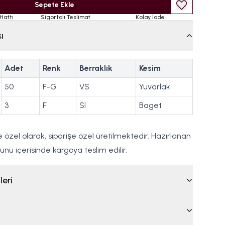
Sepete Ekle
Hattı
Sigortalı Teslimat
Kolay İade
ı
Adet
Renk
Berraklık
Kesim
50
F-G
VS
Yuvarlak
3
F
SI
Baget
ye özel olarak, siparişe özel üretilmektedir. Hazırlanan
 günü içerisinde kargoya teslim edilir.
leri