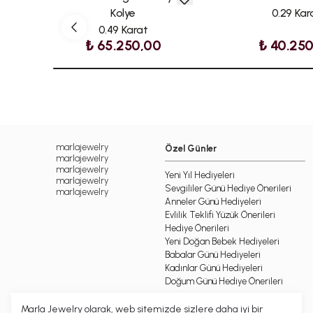
Kolye
0.29 Kar
0.49 Karat
₺ 65.250,00
₺ 40.25
marlajewelry
Özel Günler
marlajewelry
marlajewelry
Yeni Yıl Hediyeleri
marlajewelry
Sevgililer Günü Hediye Önerileri
marlajewelry
Anneler Günü Hediyeleri
Evlilik Teklifi Yüzük Önerileri
Hediye Önerileri
Yeni Doğan Bebek Hediyeleri
Babalar Günü Hediyeleri
Kadınlar Günü Hediyeleri
Doğum Günü Hediye Önerileri
Marla Jewelry olarak, web sitemizde sizlere daha iyi bir