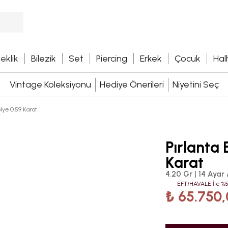
leklik
Bilezik
Set
Piercing
Erkek
Çocuk
Hal
Vintage Koleksiyonu
Hediye Önerileri
Niyetini Seç
olye 0.59 Karat
Pırlanta 
Karat
4.20 Gr | 14 Ayar 
EFT/HAVALE İle %5
₺ 65.750