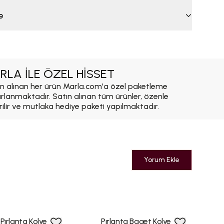
e
RLA İLE ÖZEL HİSSET
n alınan her ürün Marla.com'a özel paketleme
ırlanmaktadır. Satın alınan tüm ürünler, özenle
rilir ve mutlaka hediye paketi yapılmaktadır.
Yorum Ekle
Pırlanta Kolye
Pırlanta Baget Kolye