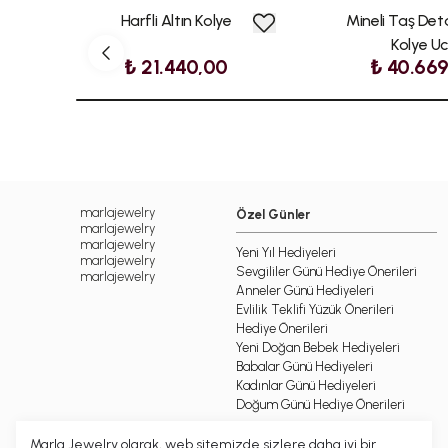
Harfli Altın Kolye
Mineli Taş Deta
Kolye U
₺ 21.440,00
₺ 40.66
marlajewelry
Özel Günler
marlajewelry
marlajewelry
Yeni Yıl Hediyeleri
marlajewelry
Sevgililer Günü Hediye Önerileri
marlajewelry
Anneler Günü Hediyeleri
Evlilik Teklifi Yüzük Önerileri
Hediye Önerileri
Yeni Doğan Bebek Hediyeleri
Babalar Günü Hediyeleri
Kadınlar Günü Hediyeleri
Doğum Günü Hediye Önerileri
Marla Jewelry olarak, web sitemizde sizlere daha iyi bir