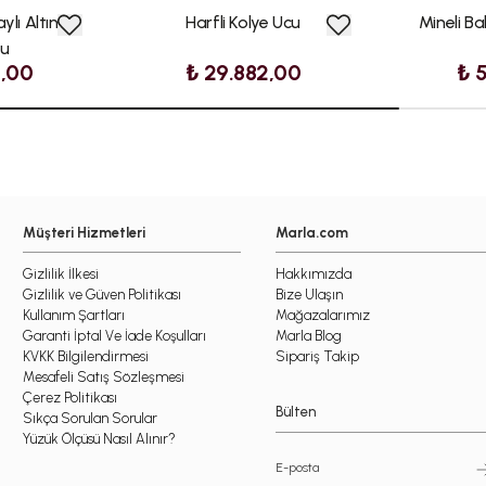
ylı Altın
Harfli Kolye Ucu
Mineli Bal
cu
9,00
₺ 29.882,00
₺ 
Müşteri Hizmetleri
Marla.com
Gizlilik İlkesi
Hakkımızda
Gizlilik ve Güven Politikası
Bize Ulaşın
Kullanım Şartları
Mağazalarımız
Garanti İptal Ve İade Koşulları
Marla Blog
KVKK Bilgilendirmesi
Sipariş Takip
Mesafeli Satış Sözleşmesi
Çerez Politikası
Bülten
Sıkça Sorulan Sorular
Yüzük Ölçüsü Nasıl Alınır?