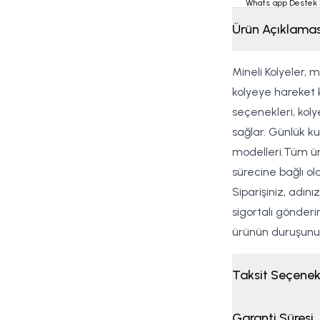
Whats app Destek 
Ürün Açıklamas
Mineli Kolyeler, 
kolyeye hareket 
seçenekleri, kol
sağlar. Günlük ku
modelleri.Tüm ürün
sürecine bağlı ol
Siparişiniz, adın
sigortalı gönderi
ürünün duruşunu
Taksit Seçenek
Garanti Süresi