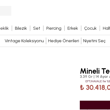
leklik
Bilezik
Set
Piercing
Erkek
Çocuk
Hal
Vintage Koleksiyonu
Hediye Önerileri
Niyetini Seç
Mineli Te
3.39 Gr | 14 Ayar 
EFT/HAVALE İle %5
₺ 30.418,