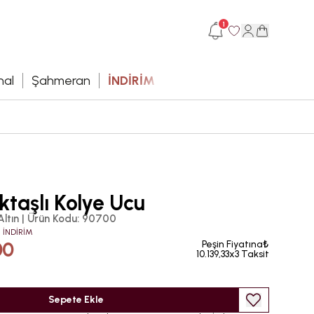
1
hal
Şahmeran
İNDİRİM
ktaşlı Kolye Ucu
Altın
|
Ürün Kodu
:
90700
 İNDİRİM
00
Peşin Fiyatına₺
10.139,33x3 Taksit
Sepete Ekle