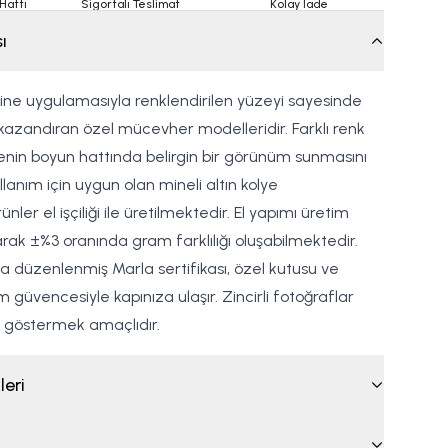
Hattı
Sigortalı Teslimat
Kolay İade
ı
mine uygulamasıyla renklendirilen yüzeyi sayesinde
kazandıran özel mücevher modelleridir. Farklı renk
yenin boyun hattında belirgin bir görünüm sunmasını
llanım için uygun olan mineli altın kolye
ler el işçiliği ile üretilmektedir. El yapımı üretim
arak ±%3 oranında gram farklılığı oluşabilmektedir.
ıza düzenlenmiş Marla sertifikası, özel kutusu ve
m güvencesiyle kapınıza ulaşır. Zincirli fotoğraflar
 göstermek amaçlıdır.
leri