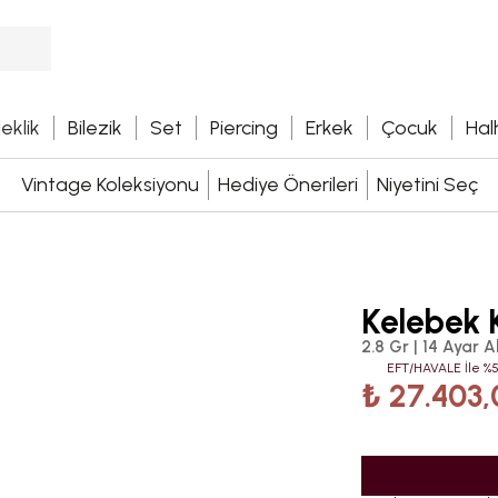
leklik
Bilezik
Set
Piercing
Erkek
Çocuk
Hal
Vintage Koleksiyonu
Hediye Önerileri
Niyetini Seç
Kelebek 
2.8 Gr | 14 Ayar Al
EFT/HAVALE İle %5
₺ 27.403,