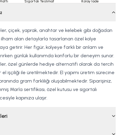
Hattı
Sigortalı Teslimat
Kolay İade
ı
yeler, çiçek, yaprak, anahtar ve kelebek gibi doğadan
ilham alan detaylarla tasarlanan özel kolye
aya getirir. Her figür, kolyeye farklı bir anlam ve
rırken günlük kullanımda konforlu bir deneyim sunar.
yeler, özel günlerde hediye alternatifi olarak da tercih
 el işçiliği ile üretilmektedir. El yapımı üretim sürecine
oranında gram farklılığı oluşabilmektedir. Siparişiniz,
iş Marla sertifikası, özel kutusu ve sigortalı
siyle kapınıza ulaşır.
leri