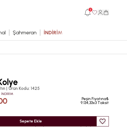
1
hal
Şahmeran
İNDİRİM
Kolye
tın
|
Ürün Kodu
:
1425
 İNDİRİM
00
Peşin Fiyatına₺
9.134,33x3 Taksit
Sepete Ekle