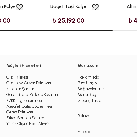
tın Kolye
Baget Taşlı Kolye
Altı
0,00
₺ 25.192,00
₺ 
Müşteri Hizmetleri
Marla.com
Gizlilik İlkesi
Hakkımızda
Gizlilik ve Güven Politikası
Bize Ulaşın
Kullanım Şartları
Mağazalarımız
Garanti İptal Ve İade Koşulları
Marla Blog
KVKK Bilgilendirmesi
Sipariş Takip
Mesafeli Satış Sözleşmesi
Çerez Politikası
Bülten
Sıkça Sorulan Sorular
Yüzük Ölçüsü Nasıl Alınır?