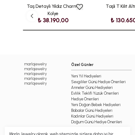
Taş Detaylı Yıldız Charmlı
Taşlı T Kilit Al
Kolye
₺ 38.190,00
₺ 130.65
marlajewelry
Özel Günler
marlajewelry
marlajewelry
Yeni Yıl Hediyeleri
marlajewelry
Sevgililer Günü Hediye Önerileri
marlajewelry
Anneler Günü Hediyeleri
Evlilik Teklifi Yüzük Önerileri
Hediye Önerileri
Yeni Doğan Bebek Hediyeleri
Babalar Günü Hediyeleri
Kadınlar Günü Hediyeleri
Doğum Günü Hediye Önerileri
Marla Jewelry olarak, web sitemizde sizlere daha iyi bir