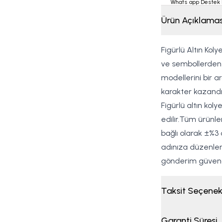
Whats app Destek 
Ürün Açıklamas
Figürlü Altın Kol
ve sembollerden 
modellerini bir ar
karakter kazandı
Figürlü altın kol
edilir.Tüm ürünler
bağlı olarak ±%3 
adınıza düzenlenm
gönderim güvence
Taksit Seçenek
Garanti Süresi