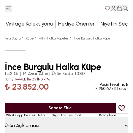
Vintage Koleksiyonu
Hediye Önerileri
Niyetini Seç
Ana Sayfa
Küpe
Altın Halka Küpeler
İnce Burgulu Halka Küpe
İnce Burgulu Halka Küpe
1.52 Gr | 14 Ayar Altın
|
Ürün Kodu
:
1080
EFT/HAVALE İle %5 İNDİRİM
₺ 23.852,00
Peşin Fiyatına₺
7.950,67x3 Taksit
Sepete Ekle
Whats app Destek Hattı
Sigortalı Teslimat
Kolay İade
Ürün Açıklaması