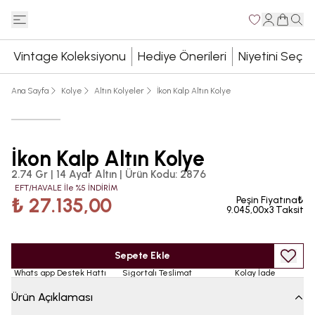
Vintage Koleksiyonu
Hediye Önerileri
Niyetini Seç
Ana Sayfa
Kolye
Altın Kolyeler
İkon Kalp Altın Kolye
İkon Kalp Altın Kolye
2.74 Gr | 14 Ayar Altın
|
Ürün Kodu
:
2876
EFT/HAVALE İle %5 İNDİRİM
₺ 27.135,00
Peşin Fiyatına₺
9.045,00x3 Taksit
Sepete Ekle
Whats app Destek Hattı
Sigortalı Teslimat
Kolay İade
Ürün Açıklaması