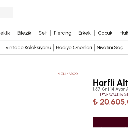
leklik
Bilezik
Set
Piercing
Erkek
Çocuk
Hal
Vintage Koleksiyonu
Hediye Önerileri
Niyetini Seç
HIZLI KARGO
Harfli Al
1.57 Gr | 14 Ayar A
EFT/HAVALE İle %5
₺ 20.605