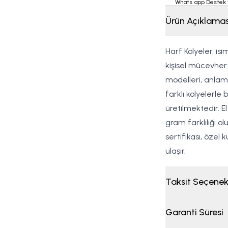
Whats app Destek 
Ürün Açıklamas
Harf Kolyeler, isi
kişisel mücevher 
modelleri, anlamlı
farklı kolyelerle b
üretilmektedir. E
gram farklılığı o
sertifikası, özel
ulaşır.
Taksit Seçenek
Garanti Süresi