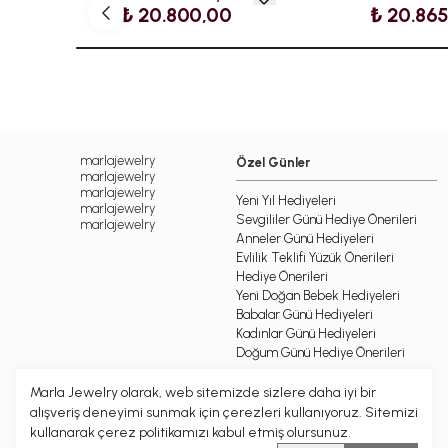
₺ 20.800,00
₺ 20.86
marlajewelry
Özel Günler
marlajewelry
marlajewelry
Yeni Yıl Hediyeleri
marlajewelry
Sevgililer Günü Hediye Önerileri
marlajewelry
Anneler Günü Hediyeleri
Evlilik Teklifi Yüzük Önerileri
Hediye Önerileri
Yeni Doğan Bebek Hediyeleri
Babalar Günü Hediyeleri
Kadınlar Günü Hediyeleri
Doğum Günü Hediye Önerileri
Marla Jewelry olarak, web sitemizde sizlere daha iyi bir
alışveriş deneyimi sunmak için çerezleri kullanıyoruz. Sitemizi
kullanarak çerez politikamızı kabul etmiş olursunuz.