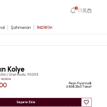
1
hal
Şahmeran
İNDİRİM
tın Kolye
ltın
|
Ürün Kodu
:
90353
 İNDİRİM
,00
Peşin Fiyatına₺
6.868,33x3 Taksit
Sepete Ekle