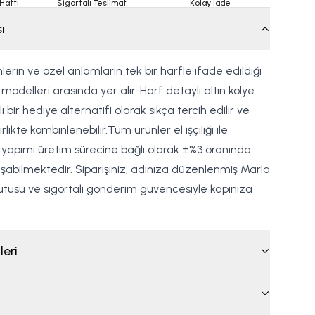
Hattı
Sigortalı Teslimat
Kolay İade
ı
mlerin ve özel anlamların tek bir harfle ifade edildiği
modelleri arasında yer alır. Harf detaylı altın kolye
 bir hediye alternatifi olarak sıkça tercih edilir ve
irlikte kombinlenebilir.Tüm ürünler el işçiliği ile
l yapımı üretim sürecine bağlı olarak ±%3 oranında
luşabilmektedir. Siparişiniz, adınıza düzenlenmiş Marla
 kutusu ve sigortalı gönderim güvencesiyle kapınıza
leri