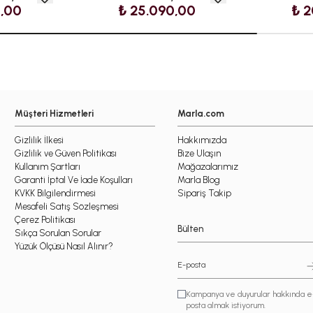
5,00
₺ 25.090,00
₺ 2
Müşteri Hizmetleri
Marla.com
Gizlilik İlkesi
Hakkımızda
Gizlilik ve Güven Politikası
Bize Ulaşın
Kullanım Şartları
Mağazalarımız
Garanti İptal Ve İade Koşulları
Marla Blog
KVKK Bilgilendirmesi
Sipariş Takip
Mesafeli Satış Sözleşmesi
Çerez Politikası
Bülten
Sıkça Sorulan Sorular
Yüzük Ölçüsü Nasıl Alınır?
Kampanya ve duyurular hakkında e
posta almak istiyorum.