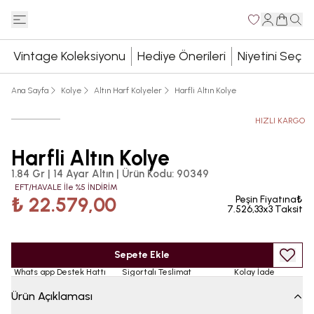
Vintage Koleksiyonu
Hediye Önerileri
Niyetini Seç
Ana Sayfa
Kolye
Altın Harf Kolyeler
Harfli Altın Kolye
HIZLI KARGO
Harfli Altın Kolye
1.84 Gr | 14 Ayar Altın
|
Ürün Kodu
:
90349
EFT/HAVALE İle %5 İNDİRİM
₺ 22.579,00
Peşin Fiyatına₺
7.526,33x3 Taksit
Sepete Ekle
Whats app Destek Hattı
Sigortalı Teslimat
Kolay İade
Ürün Açıklaması