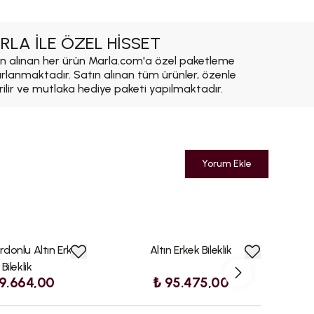
RLA İLE ÖZEL HİSSET
n alınan her ürün Marla.com'a özel paketleme
ırlanmaktadır. Satın alınan tüm ürünler, özenle
rilir ve mutlaka hediye paketi yapılmaktadır.
Yorum Ekle
donlu Altın Erkek
Altın Erkek Bileklik
Çe
Bileklik
9.664,00
₺ 95.475,00