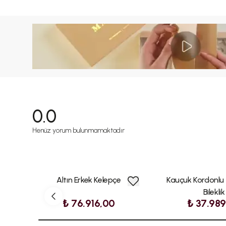
0.0
Henüz yorum bulunmamaktadır
Altın Erkek Kelepçe
Kauçuk Kordonlu 
Bileklik
₺ 76.916,00
₺ 37.98