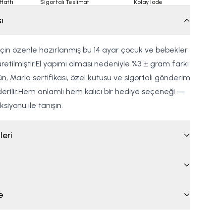
Hattı
Sigortalı Teslimat
Kolay İade
ı
çin özenle hazırlanmış bu 14 ayar çocuk ve bebekler
yle üretilmiştir.El yapımı olması nedeniyle %3 ± gram farkı
rün, Marla sertifikası, özel kutusu ve sigortalı gönderim
derilir.Hem anlamlı hem kalıcı bir hediye seçeneği —
siyonu ile tanışın.
leri
e