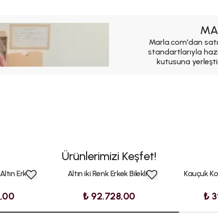
MA
Marla.com'dan satı
standartlarıyla haz
kutusuna yerleşti
Ürünlerimizi Keşfet!
Altın Erkek
Altın iki Renk Erkek Bileklik
Kauçuk Kor
9,00
₺ 92.728,00
₺ 3