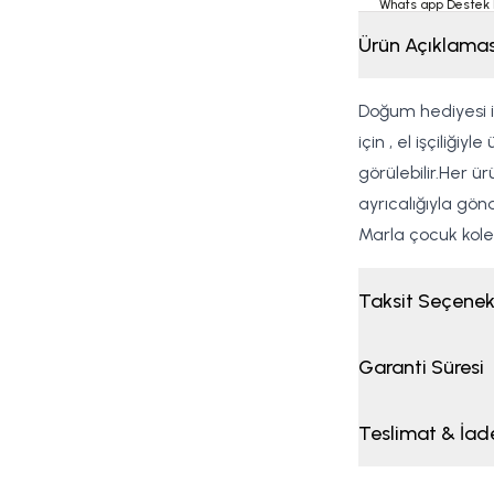
Whats app Destek 
Ürün Açıklamas
Doğum hediyesi i
için , el işçiliği
görülebilir.Her ü
ayrıcalığıyla gön
Marla çocuk kolek
Taksit Seçenek
Garanti Süresi
Teslimat & İad