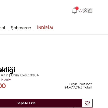
1
hal
Şahmeran
İNDİRİM
ekliği
 Altın
|
Ürün Kodu
:
3304
 İNDİRİM
00
Peşin Fiyatına₺
24.477,33x3 Taksit
Sepete Ekle