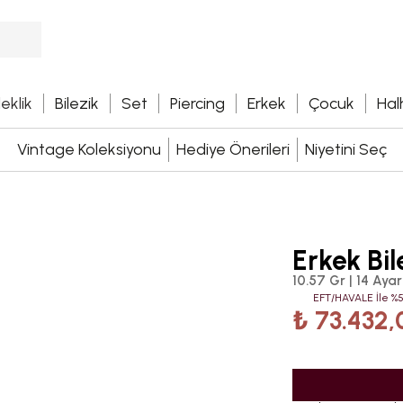
leklik
Bilezik
Set
Piercing
Erkek
Çocuk
Hal
Vintage Koleksiyonu
Hediye Önerileri
Niyetini Seç
Erkek Bil
10.57 Gr | 14 Ayar
EFT/HAVALE İle %5
₺ 73.432,