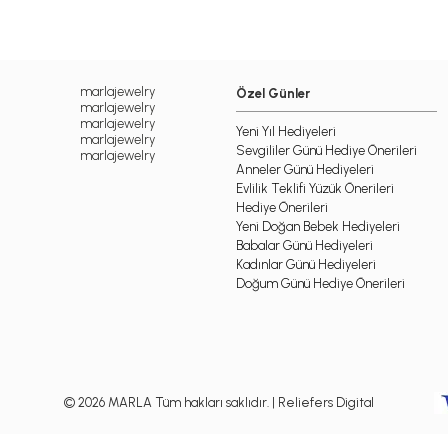
marlajewelry
Özel Günler
marlajewelry
marlajewelry
Yeni Yıl Hediyeleri
marlajewelry
Sevgililer Günü Hediye Önerileri
marlajewelry
Anneler Günü Hediyeleri
Evlilik Teklifi Yüzük Önerileri
Hediye Önerileri
Yeni Doğan Bebek Hediyeleri
Babalar Günü Hediyeleri
Kadınlar Günü Hediyeleri
Doğum Günü Hediye Önerileri
© 2026 MARLA Tüm hakları saklıdır.
| Reliefers Digital