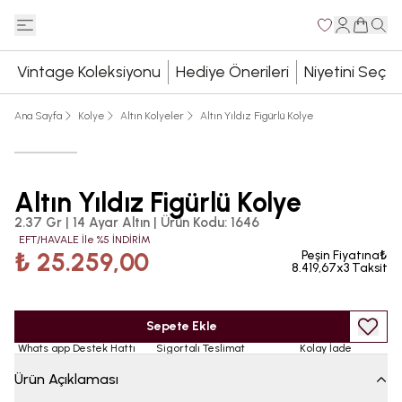
Vintage Koleksiyonu
Hediye Önerileri
Niyetini Seç
Ana Sayfa
Kolye
Altın Kolyeler
Altın Yıldız Figürlü Kolye
Altın Yıldız Figürlü Kolye
2.37 Gr | 14 Ayar Altın
|
Ürün Kodu
:
1646
EFT/HAVALE İle %5 İNDİRİM
₺ 25.259,00
Peşin Fiyatına₺
8.419,67x3 Taksit
Sepete Ekle
Whats app Destek Hattı
Sigortalı Teslimat
Kolay İade
Ürün Açıklaması