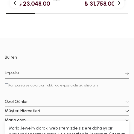
₺ 23.048,00
₺ 31.758,00
Bülten
Kampanya ve duyurular hakkında e-posta almak istiyorum.
Özel Günler
Müşteri Hizmetleri
Marla.com
Marla Jewelry olarak, web sitemizde sizlere daha iyi bir
Popüler Kategoriler