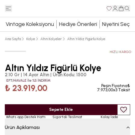
Vintage Koleksiyonu
Hediye Önerileri
Niyetini Seç
Ana Sayfa
Kolye
Altın Kolyeler
Altın Yıldız Figürlü Kolye
HIZLI KARGO
Altın Yıldız Figürlü Kolye
2.10 Gr | 14 Ayar Altın
|
Ürün Kodu
:
1500
EFT/HAVALE İle %5 İNDİRİM
₺ 23.919,00
Peşin Fiyatına₺
7.973,00x3 Taksit
Sepete Ekle
Whats app Destek Hattı
Sigortalı Teslimat
Kolay İade
Ürün Açıklaması