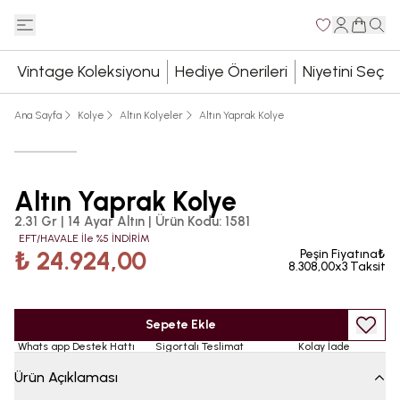
Vintage Koleksiyonu
Hediye Önerileri
Niyetini Seç
Ana Sayfa
Kolye
Altın Kolyeler
Altın Yaprak Kolye
Altın Yaprak Kolye
2.31 Gr | 14 Ayar Altın
|
Ürün Kodu
:
1581
EFT/HAVALE İle %5 İNDİRİM
₺ 24.924,00
Peşin Fiyatına₺
8.308,00x3 Taksit
Sepete Ekle
Whats app Destek Hattı
Sigortalı Teslimat
Kolay İade
Ürün Açıklaması