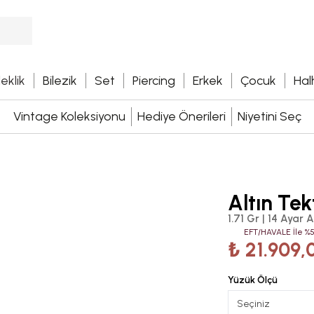
leklik
Bilezik
Set
Piercing
Erkek
Çocuk
Hal
Vintage Koleksiyonu
Hediye Önerileri
Niyetini Seç
Altın Te
1.71 Gr | 14 Ayar A
EFT/HAVALE İle %5
₺ 21.909,
Yüzük Ölçü
Seçiniz