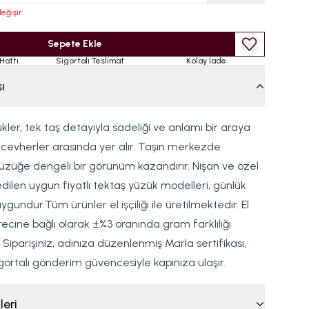
eğişir.
Sepete Ekle
Hattı
Sigortalı Teslimat
Kolay İade
ı
kler, tek taş detayıyla sadeliği ve anlamı bir araya
ücevherler arasında yer alır. Taşın merkezde
züğe dengeli bir görünüm kazandırır. Nişan ve özel
dilen uygun fiyatlı tektaş yüzük modelleri, günlük
ygundur.Tüm ürünler el işçiliği ile üretilmektedir. El
ecine bağlı olarak ±%3 oranında gram farklılığı
 Siparişiniz, adınıza düzenlenmiş Marla sertifikası,
gortalı gönderim güvencesiyle kapınıza ulaşır.
leri