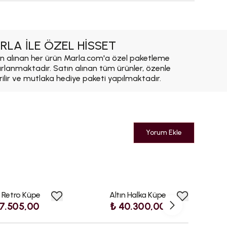
RLA İLE ÖZEL HİSSET
n alınan her ürün Marla.com'a özel paketleme
ırlanmaktadır. Satın alınan tüm ürünler, özenle
rilir ve mutlaka hediye paketi yapılmaktadır.
Yorum Ekle
n Retro Küpe
Altın Halka Küpe
Alt
7.505,00
₺ 40.300,00