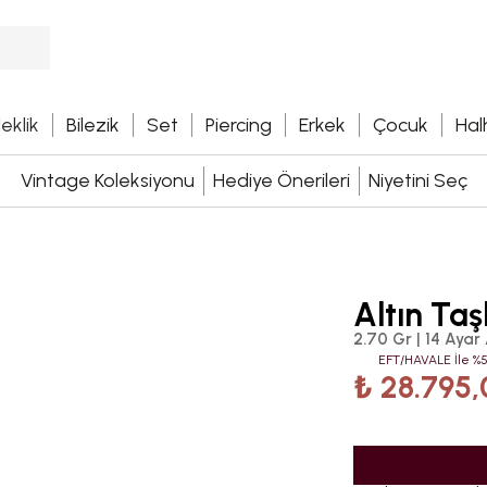
leklik
Bilezik
Set
Piercing
Erkek
Çocuk
Hal
Vintage Koleksiyonu
Hediye Önerileri
Niyetini Seç
Altın Taş
2.70 Gr | 14 Ayar 
EFT/HAVALE İle %5
₺ 28.795,