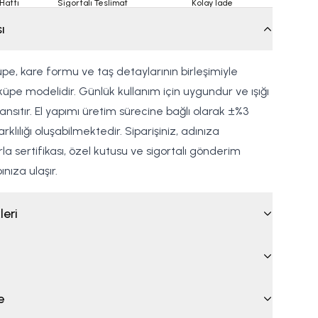
Hattı
Sigortalı Teslimat
Kolay İade
ı
Küpe, kare formu ve taş detaylarının birleşimiyle
küpe modelidir. Günlük kullanım için uygundur ve ışığı
ansıtır. El yapımı üretim sürecine bağlı olarak ±%3
klılığı oluşabilmektedir. Siparişiniz, adınıza
 sertifikası, özel kutusu ve sigortalı gönderim
nıza ulaşır.
leri
e