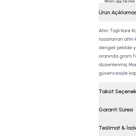
Whats app Destek 
Ürün Açıklamas
Altın Taşlı Kare 
tasarlanan altın 
dengeli şekilde y
oranında gram far
düzenlenmiş Marla
güvencesiyle kapı
Taksit Seçenek
Garanti Süresi
Teslimat & İad