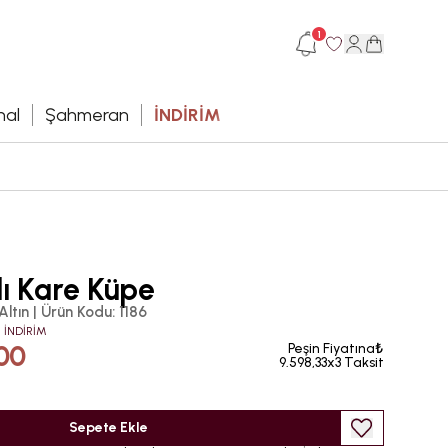
1
hal
Şahmeran
İNDİRİM
lı Kare Küpe
Altın
|
Ürün Kodu
:
1186
 İNDİRİM
00
Peşin Fiyatına₺
9.598,33x3 Taksit
Sepete Ekle