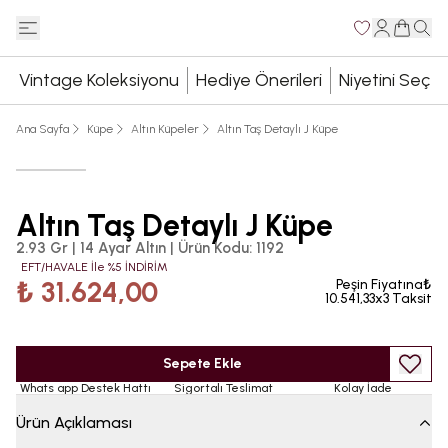
Vintage Koleksiyonu
Hediye Önerileri
Niyetini Seç
Ana Sayfa
Küpe
Altın Küpeler
Altın Taş Detaylı J Küpe
Altın Taş Detaylı J Küpe
2.93 Gr | 14 Ayar Altın
|
Ürün Kodu
:
1192
EFT/HAVALE İle %5 İNDİRİM
₺ 31.624,00
Peşin Fiyatına₺
10.541,33x3 Taksit
Sepete Ekle
Whats app Destek Hattı
Sigortalı Teslimat
Kolay İade
Ürün Açıklaması